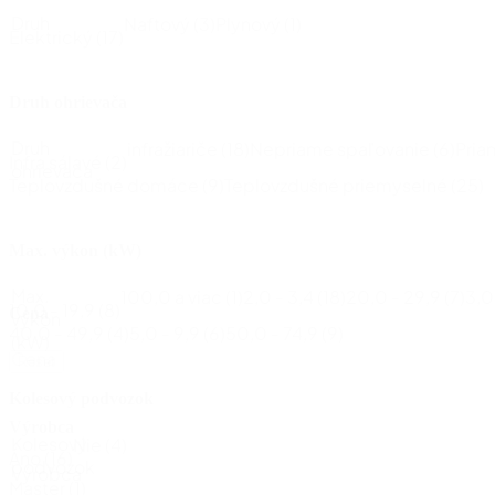
Druh
Naftový
(3)
Plynový
(1)
Elektrický
(17)
Druh ohrievača
Druh
infražiariče
(18)
Nepriame spaľovanie
(6)
Pria
Infra sálavé
(2)
ohrievača
Teplovzdušné domáce
(9)
Teplovzdušné priemyselné
(25)
Max. výkon (kW)
Max.
100,0 a viac
(1)
2,0 - 3,4
(18)
20,0 - 29,9
(7)
3,0
10,0 - 19,9
(8)
Cena
výkon
40,0 - 49,9
(4)
5,0 - 9,9
(6)
50,0 - 74,9
(9)
(kW)
Cena
Reset
Kolesový podvozok
Výrobca
Kolesový
Nie
(4)
Áno
(16)
podvozok
Výrobca
Master
(1)