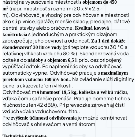
nástroj na vysušovanie miestností
s objemom do 450
3
(napr. miestnosť s rozmermi 20 x 9 x 2,5
m
m). Odvlhčovač je vhodný pre odvlhčovanie miestností
ako sú pivnice, garáže, menšie sklady, predajne, dátové
centrá, stavby alebo práčovne.
Kvalitná kovová
s jednoduchým a praktickým dizajnom
konštrukcia
zabezpečuje jeho pevnosť a odolnosť.
Za 1 deň dokáže
(pri teplote vzduchu 30 °C a
skondenzovať 30 litrov vody
relatívnej vlhkosti vzduchu 80 %). Skondenzovaná voda
odteká do
, príp. cez pripojený
nádoby s objemom 6,5 l
vypúšťací odtok. Po naplnení nádoby sa odvlhčovač
automaticky vypne. Odvlhčovač pracuje s
maximálnym
. Na ovládanie slúži digitálny
prietokom vzduchu 160 m³/ hod.
panel s ukazovateľom vlhkosti.
Odvlhčovač má
,
hmotnosť 19,5 kg, kolieska a veľkú rúčku
vďaka čomu sa ľahšie prenáša. Pracuje pomerne ticho s
hlučnosťou len 42 dB(A). Pri prevádzke zároveň aj čistí
vzduch vďaka vzduchovému filtru.
Pre
je možné kombinovať
zvýšenie účinnosti odvlhčovania
odvlhčovač s ohrievačom a ventilátorom.
Technické parametre