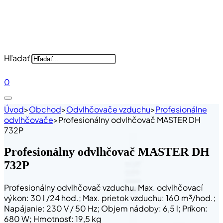
Hľadať
0
Úvod
>
Obchod
>
Odvlhčovače vzduchu
>
Profesionálne
odvlhčovače
>
Profesionálny odvlhčovač MASTER DH
732P
Profesionálny odvlhčovač MASTER DH
732P
Profesionálny odvlhčovač vzduchu. Max. odvlhčovací
výkon: 30 l /24 hod.; Max. prietok vzduchu: 160 m³/hod.;
Napájanie: 230 V / 50 Hz; Objem nádoby: 6,5 l; Príkon:
680 W; Hmotnosť: 19,5 kg