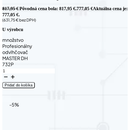
817,95
€
Pôvodná cena bola: 817,95 €.
777,05
€
Aktuálna cena je:
777,05 €.
(
631,75
€
bez DPH)
U výrobcu
množstvo
Profesionálny
odvlhčovač
MASTER DH
732P
Pridať do košíka
-5%