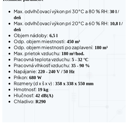
Max. odvlhčovací výkon pri 30°C a 80 % RH:
30 l /
deň
Max. odvlhčovací výkon pri 20°C a 60 % RH:
10,8 l /
deň
Objem nádoby:
6,5 l
Odp. objem miestnosti:
450 m³
Odp. objem miestnosti po zaplavení:
180 m³
Max. prietok vzduchu:
180 m³/hod.
Pracovná teplota vzduchu:
5 - 32 °C
Pracovná vlhkosť vzduchu:
35 - 90 %
Napájanie:
220 - 240 V / 50 Hz
Príkon:
680 W
Rozmery (d x š x v) :
358 x 338 x 550 mm
Hmotnosť:
19 kg
Hlučnosť:
42 dB(A)
Chladivo:
R290