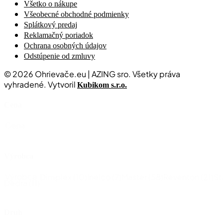
Všetko o nákupe
Všeobecné obchodné podmienky
Splátkový predaj
Reklamačný poriadok
Ochrana osobných údajov
Odstúpenie od zmluvy
© 2026 Ohrievače.eu | AZING sro. Všetky práva
vyhradené. Vytvoril
Kubikom s.r.o.
Cena
Cena
Reset
Výrobca
Výrobca
Dimplex
(10)
Inelco
(7)
Master
(58)
Reventon
(21)
St
Dedra
(11)
Druh