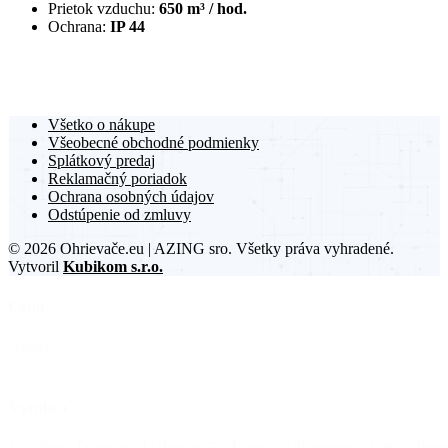
Prietok vzduchu:
650 m³ / hod.
Ochrana:
IP 44
Všetko o nákupe
Všeobecné obchodné podmienky
Splátkový predaj
Reklamačný poriadok
Ochrana osobných údajov
Odstúpenie od zmluvy
© 2026 Ohrievače.eu | AZING sro. Všetky práva vyhradené.
Vytvoril
Kubikom s.r.o.
Cena
Cena
Reset
Výrobca
Výrobca
Dimplex
(11)
Inelco
(7)
Master
(58)
Reventon
(21)
Star Prog