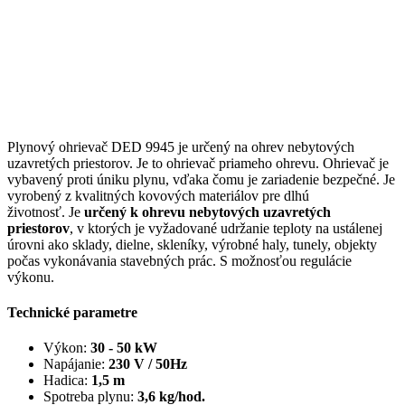
Plynový ohrievač DED 9945 je určený na ohrev nebytových
uzavretých priestorov. Je to ohrievač priameho ohrevu. Ohrievač je
vybavený proti úniku plynu, vďaka čomu je zariadenie bezpečné. Je
vyrobený z kvalitných kovových materiálov pre dlhú
životnosť. Je
určený k ohrevu nebytových uzavretých
priestorov
, v ktorých je vyžadované udržanie teploty na ustálenej
úrovni ako sklady, dielne, skleníky, výrobné haly, tunely, objekty
počas vykonávania stavebných prác. S možnosťou regulácie
výkonu.
Technické parametre
Výkon:
30 - 50 kW
Napájanie:
230 V / 50Hz
Hadica:
1,5 m
Spotreba plynu:
3,6 kg/hod.