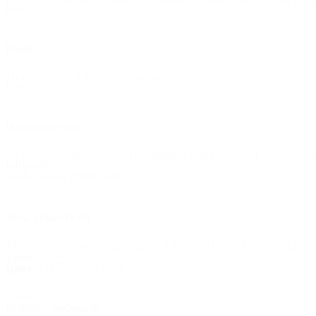
Dedra
(11)
Druh
Druh
Naftový
(3)
Plynový
(1)
Elektrický
(17)
Druh ohrievača
Druh
infražiariče
(18)
Nepriame spaľovanie
(6)
Priame spaľo
Infra sálavé
(2)
ohrievača
Teplovzdušné priemyselné
(25)
Max. výkon (kW)
Max.
100,0 a viac
(1)
2,0 - 3,4
(19)
20,0 - 29,9
(7)
3,0 - 4,9
(1)
10,0 - 19,9
(8)
výkon
5,0 - 9,9
(6)
50,0 - 74,9
(9)
Cena
(kW)
Cena
Reset
Kolesový podvozok