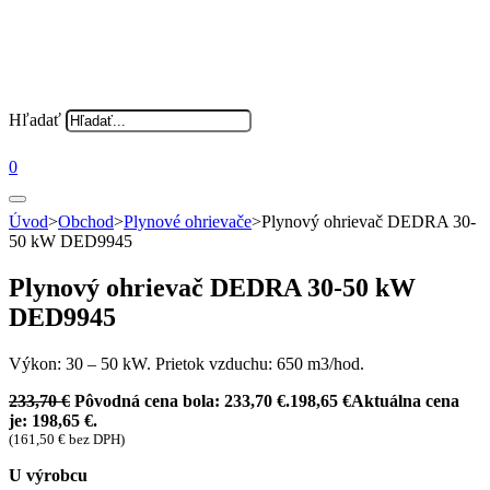
Hľadať
0
Úvod
>
Obchod
>
Plynové ohrievače
>
Plynový ohrievač DEDRA 30-
50 kW DED9945
Plynový ohrievač DEDRA 30-50 kW
DED9945
Výkon: 30 – 50 kW. Prietok vzduchu: 650 m3/hod.
233,70
€
Pôvodná cena bola: 233,70 €.
198,65
€
Aktuálna cena
je: 198,65 €.
(
161,50
€
bez DPH)
U výrobcu