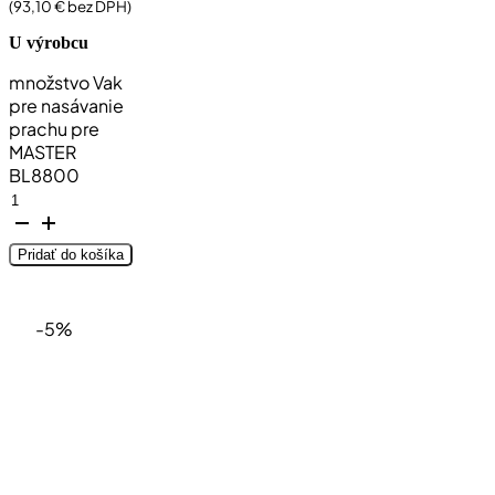
(
93,10
€
bez DPH)
U výrobcu
množstvo Vak
pre nasávanie
prachu pre
MASTER
BL8800
Pridať do košíka
-5%