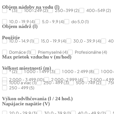
Objem nádoby na vodu (l)
Max tlak vzduchu (Pa)
*
(3)
100-249
(2)
250-399
(2)
400-549
(2)
Objem nádoby na vodu (l)
10,0 - 19,9
(4)
5,0 - 9,9
(4)
do 5,0
(1)
Objem nádrž (l)
Použitie
Objem nádrž (l)
10,0 - 14,9
(1)
15,0 - 19,9
(4)
30,0 - 39,9
(4)
40
Použitie
Domáce
(1)
Priemyselné
(4)
Profesionálne
(4)
Max prietok vzduchu v (m/hod)
Velkost miestnosti (m)
Max prietok vzduchu v (m/hod)
*
(2)
1 000 - 1 499
(3)
1 000 - 2 499
(8)
1 000
Velkost miestnosti (m)
2 000 - 3 499
(10)
2 000-2 999
(4)
2 500 - 4 9
1000 a viac
(1)
250 - 499
(3)
500 - 749
(2)
75
250 - 499
(5)
Výkon odvlhčovania (l / 24 hod.)
Napájacie napätie (V)
Výkon odvlhčovania (l / 24 hod.)
20,0 - 29,9
(3)
30,0 - 39,9
(1)
40,0 - 49,9
(2)