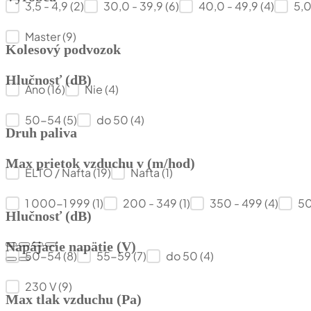
3,5 - 4,9
(2)
30,0 - 39,9
(6)
40,0 - 49,9
(4)
5,0
Výrobca
Master
(9)
Kolesový podvozok
Hlučnosť (dB)
Kolesový podvozok
Áno
(16)
Nie
(4)
Hlučnosť (dB)
50-54
(5)
do 50
(4)
Druh paliva
Max prietok vzduchu v (m/hod)
Druh paliva
ELTO / Nafta
(19)
Nafta
(1)
Max prietok vzduchu v (m/hod)
1 000-1 999
(1)
200 - 349
(1)
350 - 499
(4)
50
Hlučnosť (dB)
Napájacie napätie (V)
Hlučnosť (dB)
50-54
(8)
55-59
(7)
do 50
(4)
Napájacie napätie (V)
230 V
(9)
Max tlak vzduchu (Pa)