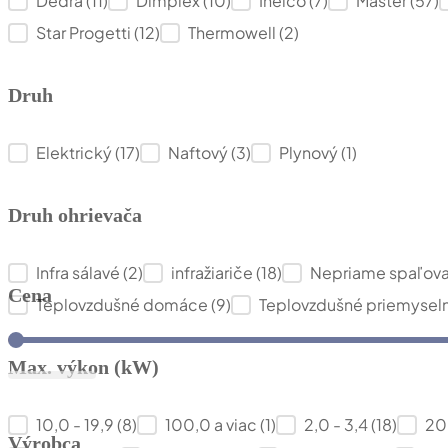
Dedra
(11)
Dimplex
(10)
Inelco
(7)
Master
(57)
Star Progetti
(12)
Thermowell
(2)
Druh
Druh
Elektrický
(17)
Naftový
(3)
Plynový
(1)
Druh ohrievača
Druh ohrievača
Infra sálavé
(2)
infražiariče
(18)
Nepriame spaľov
Cena
Teplovzdušné domáce
(9)
Teplovzdušné priemysel
Cena
Max. výkon (kW)
Max. výkon (kW)
10,0 - 19,9
(8)
100,0 a viac
(1)
2,0 - 3,4
(18)
20
Výrobca