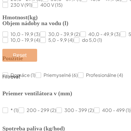
Napájacie napätie (V)
230 V
(91)
400 V
(15)
Hmotnost(kg)
Objem nádoby na vodu (l)
Hmotnost(kg)
10,0 - 19,9
(3)
30,0 - 39,9
(2)
40,0 - 49,9
(3)
5
Objem nádoby na vodu (l)
10,0 - 19,9
(4)
5,0 - 9,9
(4)
do 5,0
(1)
Reset
Použitie
Použitie
Domáce
(1)
Priemyselné
(6)
Profesionálne
(4)
Filtrovať
Priemer ventilátora v (mm)
Priemer ventilátora v (mm)
*
(1)
200 - 299
(2)
300 - 399
(2)
400 - 499
(1)
Spotreba paliva (kg/hod)