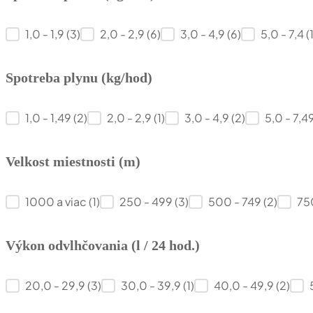
Spotreba paliva (kg/hod)
1,0 - 1,9
(3)
2,0 - 2,9
(6)
3,0 - 4,9
(6)
5,0 - 7,4
(
Spotreba plynu (kg/hod)
Spotreba plynu (kg/hod)
1,0 - 1,49
(2)
2,0 - 2,9
(1)
3,0 - 4,9
(2)
5,0 - 7,4
Velkost miestnosti (m)
Velkost miestnosti (m)
1000 a viac
(1)
250 - 499
(3)
500 - 749
(2)
75
Výkon odvlhčovania (l / 24 hod.)
Výkon odvlhčovania (l / 24 hod.)
20,0 - 29,9
(3)
30,0 - 39,9
(1)
40,0 - 49,9
(2)