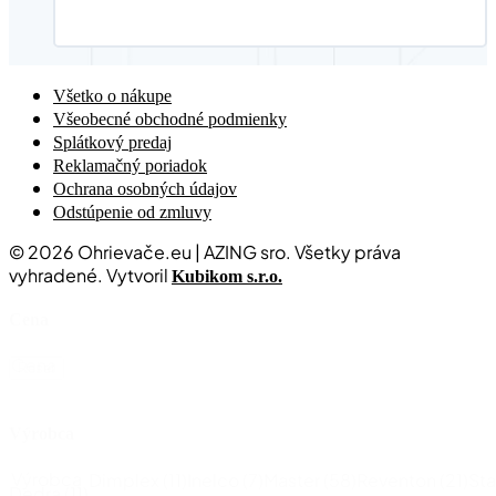
Všetko o nákupe
Všeobecné obchodné podmienky
Splátkový predaj
Reklamačný poriadok
Ochrana osobných údajov
Odstúpenie od zmluvy
© 2026 Ohrievače.eu | AZING sro. Všetky práva
vyhradené. Vytvoril
Kubikom s.r.o.
Cena
Cena
Reset
Výrobca
Výrobca
Dimplex
(11)
Inelco
(7)
Master
(58)
Reventon
(21)
Sta
Dedra
(11)