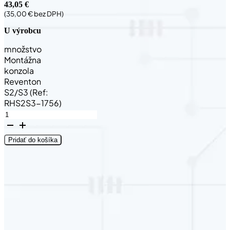
43,05
€
(
35,00
€
bez DPH)
U výrobcu
množstvo
Montážna
konzola
Reventon
S2/S3 (Ref:
RHS2S3-1756)
Pridať do košíka