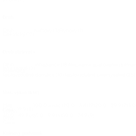
Druh
Druh
Naftový
(3)
Plynový
(1)
Elektrický
(17)
Druh ohrievača
Druh
infražiariče
(18)
Nepriame spaľovanie
(6)
Pria
Infra sálavé
(2)
ohrievača
Teplovzdušné domáce
(10)
Teplovzdušné priemyselné
(25)
Max. výkon (kW)
Max.
100,0 a viac
(1)
2,0 - 3,4
(19)
20,0 - 29,9
(7)
3,0
10,0 - 19,9
(8)
Cena
výkon
40,0 - 49,9
(4)
5,0 - 9,9
(6)
50,0 - 74,9
(9)
(kW)
Cena
Reset
Kolesový podvozok