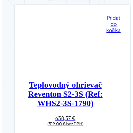
Pridať
do
košíka
Teplovodný ohrievač
Reventon S2-3S (Ref:
WHS2-3S-1790)
638,37
€
(
519,00
€
bez DPH)