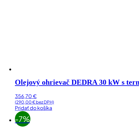
Olejový ohrievač DEDRA 30 kW s ter
356,70
€
(
290,00
€
bez DPH)
Pridať do košíka
-7%