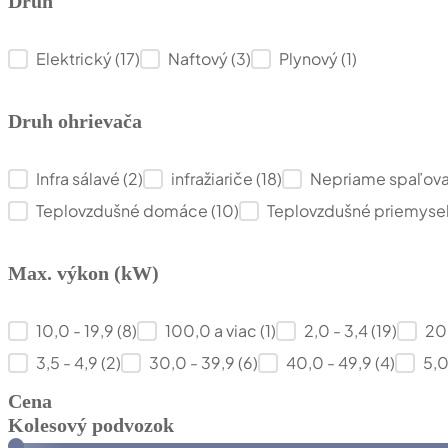
Druh
Druh
Elektrický
(17)
Naftový
(3)
Plynový
(1)
Druh ohrievača
Druh ohrievača
Infra sálavé
(2)
infražiariče
(18)
Nepriame spaľov
Teplovzdušné domáce
(10)
Teplovzdušné priemyse
Max. výkon (kW)
Max. výkon (kW)
10,0 - 19,9
(8)
100,0 a viac
(1)
2,0 - 3,4
(19)
20
3,5 - 4,9
(2)
30,0 - 39,9
(6)
40,0 - 49,9
(4)
5,0
Cena
Kolesový podvozok