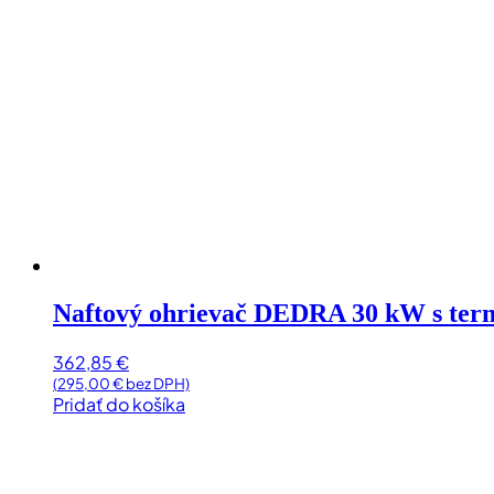
Naftový ohrievač DEDRA 30 kW s ter
362,85
€
(
295,00
€
bez DPH)
Pridať do košíka