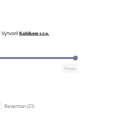
 Vytvoril
Kubikom s.r.o.
Reset
Reventon
(21)