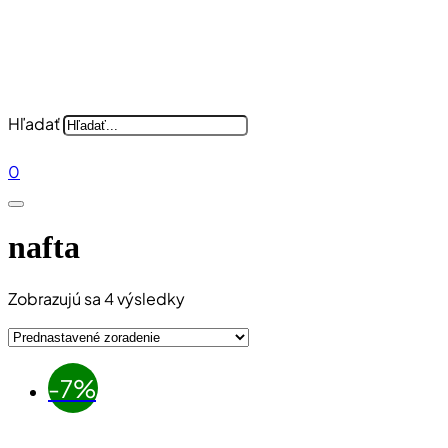
Hľadať
0
nafta
Zobrazujú sa 4 výsledky
-7%