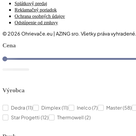
Splátkový predaj
Reklamačný poriadok
Ochrana osobných údajov
Odstúpenie od zmluvy
© 2026 Ohrievače.eu | AZING sro. Všetky práva vyhradené.
Cena
Cena
Výrobca
Výrobca
Dedra
(11)
Dimplex
(11)
Inelco
(7)
Master
(58)
Star Progetti
(12)
Thermowell
(2)