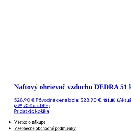
Naftový ohrievač vzduchu DEDRA 51
528,90
€
Pôvodná cena bola: 528,90 €.
Aktuá
491,88
€
(
399,90
€
bez DPH)
Pridať do košíka
Všetko o nákupe
Všeobecné obchodné podmienky