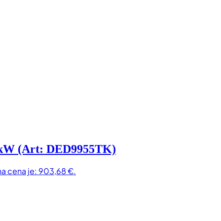
 kW (Art: DED9955TK)
na cena je: 903,68 €.