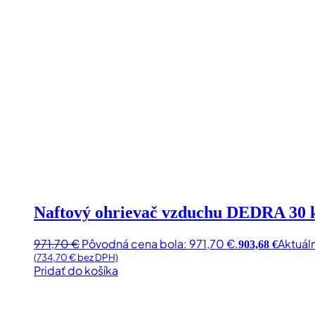
Naftový ohrievač vzduchu DEDRA 30
971,70
€
Pôvodná cena bola: 971,70 €.
Aktuál
903,68
€
(
734,70
€
bez DPH)
Pridať do košíka